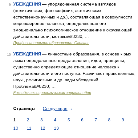
УБЕЖДЕНИЯ
— упорядоченная система взглядов
9
(политических, философских, эстетических,
естественнонаучных и др.), составляющая в совокупности
мировоззрение человека, определяющая его
эмоционально психологическое отношение к окружающей
действительности, мотивы&#8230; …
Профессиональное образование. Словарь
УБЕЖДЕНИЯ
— личностные образования, s основе к рых
10
лежат определенные представления, идеи, принципы,
существенно определяющие отношение человека к
действительности и его поступки. Различают нравственные,
науч., религиозные и др. виды убеждений.
Проблема&#8230; …
Российская социологическая энциклопедия
Страницы
Следующая
→
1
2
3
4
5
6
7
8
9
10
11
12
13